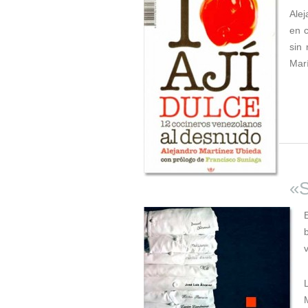
Alej
en c
sin
Marí
«S