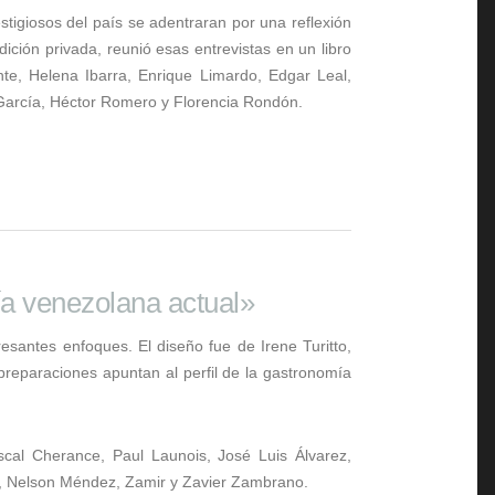
tigiosos del país se adentraran por una reflexión
ición privada, reunió esas entrevistas en un libro
te, Helena Ibarra, Enrique Limardo, Edgar Leal,
García, Héctor Romero y Florencia Rondón.
ía venezolana actual»
esantes enfoques. El diseño fue de Irene Turitto,
 preparaciones apuntan al perfil de la gastronomía
cal Cherance, Paul Launois, José Luis Álvarez,
o, Nelson Méndez, Zamir y Zavier Zambrano.