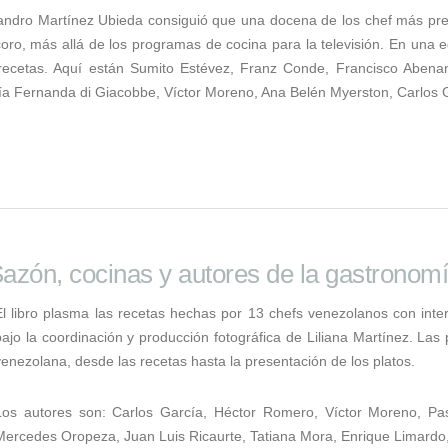
andro Martínez Ubieda consiguió que una docena de los chef más pres
oro, más allá de los programas de cocina para la televisión. En una ed
 recetas. Aquí están Sumito Estévez, Franz Conde, Francisco Abenan
a Fernanda di Giacobbe, Víctor Moreno, Ana Belén Myerston, Carlos 
azón, cocinas y autores de la gastronom
El libro plasma las recetas hechas por 13 chefs venezolanos con inter
bajo la coordinación y producción fotográfica de Liliana Martínez. Las
venezolana, desde las recetas hasta la presentación de los platos.
Los autores son: Carlos García, Héctor Romero, Víctor Moreno, Pas
Mercedes Oropeza, Juan Luis Ricaurte, Tatiana Mora, Enrique Limard