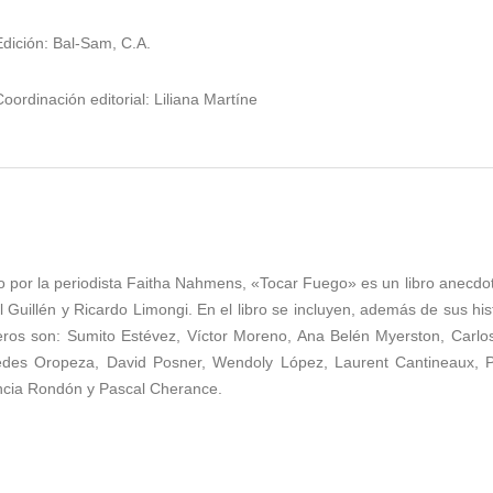
Edición: Bal-Sam, C.A.
Coordinación editorial: Liliana Martíne
to por la periodista Faitha Nahmens, «Tocar Fuego» es un libro anecdo
l Guillén y Ricardo Limongi. En el libro se incluyen, además de sus his
eros son: Sumito Estévez, Víctor Moreno, Ana Belén Myerston, Carl
des Oropeza, David Posner, Wendoly López, Laurent Cantineaux, 
ncia Rondón y Pascal Cherance.