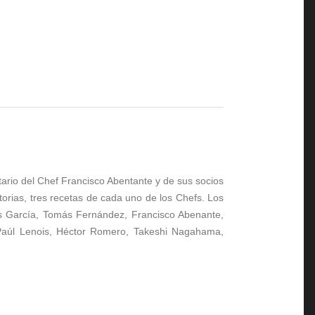
tario del Chef Francisco Abentante y de sus socios
torias, tres recetas de cada uno de los Chefs. Los
os García, Tomás Fernández, Francisco Abenante,
Paúl Lenois, Héctor Romero, Takeshi Nagahama,