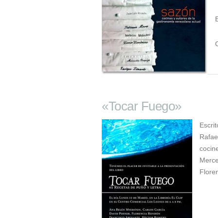
«Tocar Fuego»
Escri
Rafae
cocin
Merce
Flore